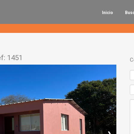
Inicio
Bus
f: 1451
C
❯