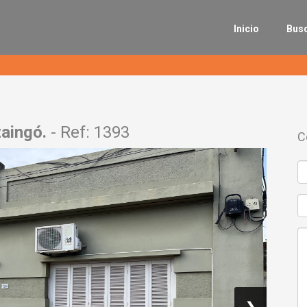
Inicio
Bus
zaingó.
- Ref: 1393
C
❯